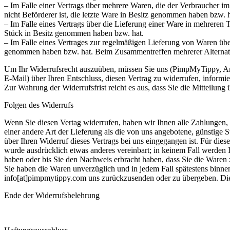
– Im Falle einer Vertrags über mehrere Waren, die der Verbraucher im 
nicht Beförderer ist, die letzte Ware in Besitz genommen haben bzw. h
– Im Falle eines Vertrags über die Lieferung einer Ware in mehreren T
Stück in Besitz genommen haben bzw. hat.
– Im Falle eines Vertrages zur regelmäßigen Lieferung von Waren über 
genommen haben bzw. hat. Beim Zusammentreffen mehrerer Alternative
Um Ihr Widerrufsrecht auszuüben, müssen Sie uns (PimpMyTippy, Ansch
E-Mail) über Ihren Entschluss, diesen Vertrag zu widerrufen, informi
Zur Wahrung der Widerrufsfrist reicht es aus, dass Sie die Mitteilung
Folgen des Widerrufs
Wenn Sie diesen Vertag widerrufen, haben wir Ihnen alle Zahlungen, d
einer andere Art der Lieferung als die von uns angebotene, günstige
über Ihren Widerruf dieses Vertrags bei uns eingegangen ist. Für die
wurde ausdrücklich etwas anderes vereinbart; in keinem Fall werden
haben oder bis Sie den Nachweis erbracht haben, dass Sie die Waren 
Sie haben die Waren unverzüglich und in jedem Fall spätestens binne
info[at]pimpmytippy.com uns zurückzusenden oder zu übergeben. Die 
Ende der Widerrufsbelehrung