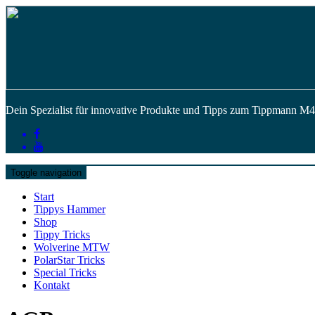
Dein Spezialist für innovative Produkte und Tipps zum Tippmann 
Toggle navigation
Start
Tippys Hammer
Shop
Tippy Tricks
Wolverine MTW
PolarStar Tricks
Special Tricks
Kontakt