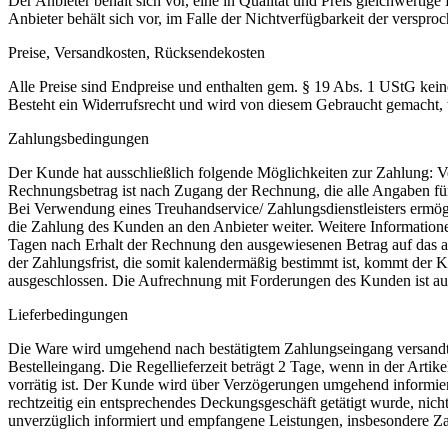
Der Anbieter behält sich vor, eine in Qualität und Preis gleichwertige
Anbieter behält sich vor, im Falle der Nichtverfügbarkeit der verspro
Preise, Versandkosten, Rücksendekosten
Alle Preise sind Endpreise und enthalten gem. § 19 Abs. 1 UStG kei
Besteht ein Widerrufsrecht und wird von diesem Gebraucht gemacht,
Zahlungsbedingungen
Der Kunde hat ausschließlich folgende Möglichkeiten zur Zahlung: 
Rechnungsbetrag ist nach Zugang der Rechnung, die alle Angaben für
Bei Verwendung eines Treuhandservice/ Zahlungsdienstleisters ermögl
die Zahlung des Kunden an den Anbieter weiter. Weitere Informationen 
Tagen nach Erhalt der Rechnung den ausgewiesenen Betrag auf das 
der Zahlungsfrist, die somit kalendermäßig bestimmt ist, kommt der
ausgeschlossen. Die Aufrechnung mit Forderungen des Kunden ist ausges
Lieferbedingungen
Die Ware wird umgehend nach bestätigtem Zahlungseingang versandt. 
Bestelleingang. Die Regellieferzeit beträgt 2 Tage, wenn in der Artik
vorrätig ist. Der Kunde wird über Verzögerungen umgehend informiert
rechtzeitig ein entsprechendes Deckungsgeschäft getätigt wurde, nic
unverzüglich informiert und empfangene Leistungen, insbesondere Zah