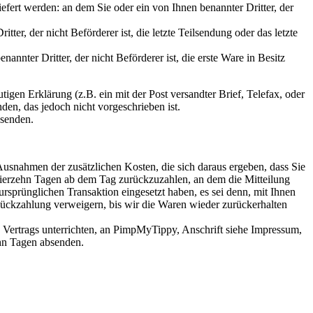
iefert werden: an dem Sie oder ein von Ihnen benannter Dritter, der
er, der nicht Beförderer ist, die letzte Teilsendung oder das letzte
nnter Dritter, der nicht Beförderer ist, die erste Ware in Besitz
gen Erklärung (z.B. ein mit der Post versandter Brief, Telefax, oder
den, das jedoch nicht vorgeschrieben ist.
bsenden.
Ausnahmen der zusätzlichen Kosten, die sich daraus ergeben, dass Sie
 vierzehn Tagen ab dem Tag zurückzuzahlen, an dem die Mitteilung
ursprünglichen Transaktion eingesetzt haben, es sei denn, mit Ihnen
Rückzahlung verweigern, bis wir die Waren wieder zurückerhalten
 Vertrags unterrichten, an PimpMyTippy, Anschrift siehe Impressum,
ehn Tagen absenden.