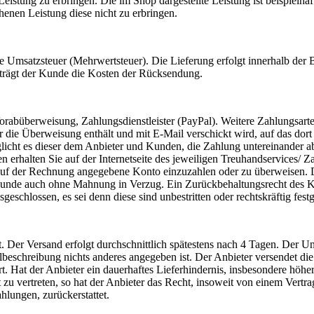
 Leistung zu erbringen. Die im Shop dargestellte Leistung ist beispielha
chenen Leistung diese nicht zu erbringen.
ne Umsatzsteuer (Mehrwertsteuer). Die Lieferung erfolgt innerhalb de
 trägt der Kunde die Kosten der Rücksendung.
Vorabüberweisung, Zahlungsdienstleister (PayPal). Weitere Zahlungsa
 die Überweisung enthält und mit E-Mail verschickt wird, auf das do
icht es dieser dem Anbieter und Kunden, die Zahlung untereinander abz
erhalten Sie auf der Internetseite des jeweiligen Treuhandservices/ Zah
auf der Rechnung angegebene Konto einzuzahlen oder zu überweisen. 
 Kunde auch ohne Mahnung in Verzug. Ein Zurückbehaltungsrecht des Ku
chlossen, es sei denn diese sind unbestritten oder rechtskräftig festge
Der Versand erfolgt durchschnittlich spätestens nach 4 Tagen. Der Un
elbeschreibung nichts anderes angegeben ist. Der Anbieter versendet di
. Hat der Anbieter ein dauerhaftes Lieferhindernis, insbesondere höh
ht zu vertreten, so hat der Anbieter das Recht, insoweit von einem Ve
lungen, zurückerstattet.