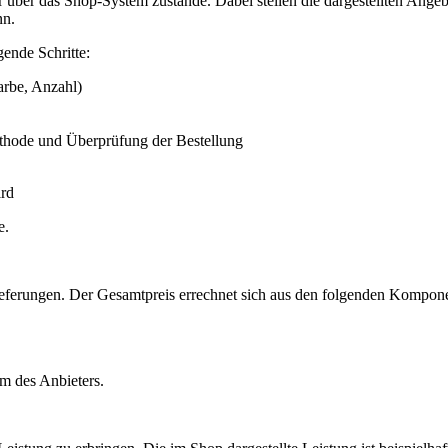
r über das Shop-System zustande. Dabei stellen die dargestellten Ang
nn.
ende Schritte:
arbe, Anzahl)
thode und Überprüfung der Bestellung
ird
e.
Lieferungen. Der Gesamtpreis errechnet sich aus den folgenden Kompon
um des Anbieters.