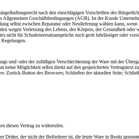
Mängelhaftungsrecht nach den einschlägigen Vorschriften des Bürgerli
en Allgemeinen Geschäftsbedingungen (AGB). Ist der Kunde Unternehme
üllung selbst zwischen Reparatur oder Neulieferung wählen kann, wen
nden wegen Verletzung des Lebens, des Körpers, der Gesundheit oder we
es nicht für Schadensersatzansprüche nach grob fahrlässiger oder vorsät
en Regelungen.
angs und/ oder der zufälligen Verschlechterung der Ware mit der Überg
at keine Möglichkeit selbst direkt auf den gespeicherten Vertragstext
n: Zurück-Button des Browsers; Schließen der aktuellen Seite; Schlie
n diesen Vertrag zu widerrufen.
r Dritter, der nicht der Beförderer ist, die letzte Ware in Besitz geno