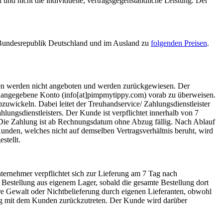
ft und nicht die individuelle, vertragsgegenständliche Leistung. Der
r Bundesrepublik Deutschland und im Ausland zu
folgenden Preisen
.
rten werden nicht angeboten und werden zurückgewiesen. Der
rt angegebene Konto (info[at]pimpmytippy.com) vorab zu überweisen.
uwickeln. Dabei leitet der Treuhandservice/ Zahlungsdienstleister
lungsdienstleisters. Der Kunde ist verpflichtet innerhalb von 7
Die Zahlung ist ab Rechnungsdatum ohne Abzug fällig. Nach Ablauf
nden, welches nicht auf demselben Vertragsverhältnis beruht, wird
stellt.
ternehmer verpflichtet sich zur Lieferung am 7 Tag nach
e Bestellung aus eigenem Lager, sobald die gesamte Bestellung dort
ere Gewalt oder Nichtbelieferung durch eigenen Lieferanten, obwohl
rtrag mit dem Kunden zurückzutreten. Der Kunde wird darüber