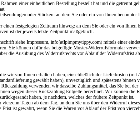
Rahmen einer einheitlichen Bestellung bestellt hat und die getrennt gel
at.
eilsendungen oder Stücken: an dem Sie oder ein von Ihnen benannter Dritt
einen festgelegten Zeitraum hinweg: an dem Sie oder ein von Ihnen bena
n ist der jeweils letzte Zeitpunkt maßgeblich.
rift siehe Impressum, info[at]pimpmytippy.com) mittels einer eindeuti
eren. Sie können dafür das beigefügte Muster-Widerrufsformular verwen
 über die Ausübung des Widerrufsrechts vor Ablauf der Widerrufsfrist a
ie wir von Ihnen erhalten haben, einschließlich der Lieferkosten (mit 
 Standardlieferung gewählt haben), unverzüglich und spätestens binnen
se Rückzahlung verwenden wir dasselbe Zahlungsmittel, das Sie bei der 
 Ihnen wegen dieser Rückzahlung Entgelte berechnet. Wir können die 
zurückgesandt haben, je nachdem, welches der frühere Zeitpunkt ist.
n vierzehn Tagen ab dem Tag, an dem Sie uns über den Widerruf dieses
Frist ist gewahrt, wenn Sie die Waren vor Ablauf der Frist von vierz