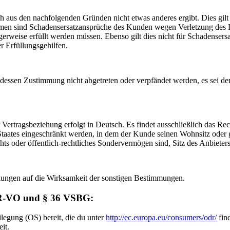
aus den nachfolgenden Gründen nicht etwas anderes ergibt. Dies gilt au
en sind Schadensersatzansprüche des Kunden wegen Verletzung des Le
erweise erfüllt werden müssen. Ebenso gilt dies nicht für Schadensersa
er Erfüllungsgehilfen.
ssen Zustimmung nicht abgetreten oder verpfändet werden, es sei denn
 Vertragsbeziehung erfolgt in Deutsch. Es findet ausschließlich das 
taates eingeschränkt werden, in dem der Kunde seinen Wohnsitz oder ge
hts oder öffentlich-rechtliches Sondervermögen sind, Sitz des Anbieters
ungen auf die Wirksamkeit der sonstigen Bestimmungen.
ODR-VO und § 36 VSBG:
ilegung (OS) bereit, die du unter
http://ec.europa.eu/consumers/odr/
find
it.