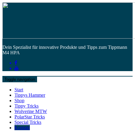
Dein Spezialist für innovative Produkte und Tipps zum Tippmann
M4 HPA
Toggle navigation
Start
Tippys Hammer
Shop
Tippy Tricks
Wolverine MTW
PolarStar Tricks
Special Tricks
Kontakt