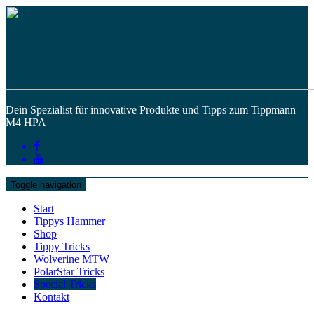
Dein Spezialist für innovative Produkte und Tipps zum Tippmann
M4 HPA
Toggle navigation
Start
Tippys Hammer
Shop
Tippy Tricks
Wolverine MTW
PolarStar Tricks
Special Tricks
Kontakt