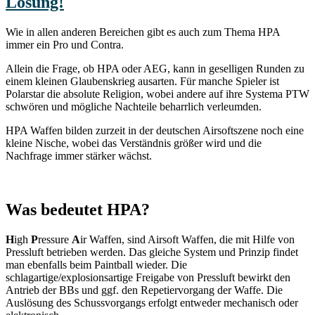
Lösung!
Wie in allen anderen Bereichen gibt es auch zum Thema HPA
immer ein Pro und Contra.
Allein die Frage, ob HPA oder AEG, kann in geselligen Runden zu
einem kleinen Glaubenskrieg ausarten. Für manche Spieler ist
Polarstar die absolute Religion, wobei andere auf ihre Systema PTW
schwören und mögliche Nachteile beharrlich verleumden.
HPA Waffen bilden zurzeit in der deutschen Airsoftszene noch eine
kleine Nische, wobei das Verständnis größer wird und die
Nachfrage immer stärker wächst.
Was bedeutet HPA?
H
igh
P
ressure
A
ir Waffen, sind Airsoft Waffen, die mit Hilfe von
Pressluft betrieben werden. Das gleiche System und Prinzip findet
man ebenfalls beim Paintball wieder. Die
schlagartige/explosionsartige Freigabe von Pressluft bewirkt den
Antrieb der BBs und ggf. den Repetiervorgang der Waffe. Die
Auslösung des Schussvorgangs erfolgt entweder mechanisch oder