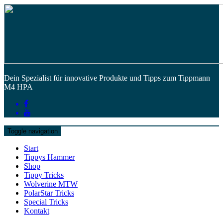
Dein Spezialist für innovative Produkte und Tipps zum Tippmann
M4 HPA
Toggle navigation
Start
Tippys Hammer
Shop
Tippy Tricks
Wolverine MTW
PolarStar Tricks
Special Tricks
Kontakt