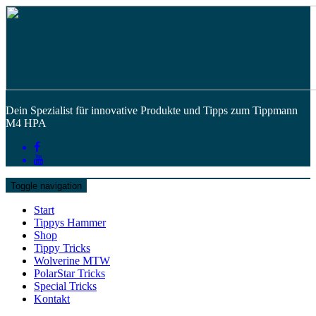
Dein Spezialist für innovative Produkte und Tipps zum Tippmann
M4 HPA
Toggle navigation
Start
Tippys Hammer
Shop
Tippy Tricks
Wolverine MTW
PolarStar Tricks
Special Tricks
Kontakt