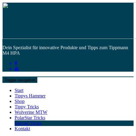
Dein Spezialist für innovative Produkte und Tipps zum Tippmann
M4 HPA
Toggle navigation
Start
Tippys Hammer
Shop
Tippy Tricks
Wolverine MTW
PolarStar Tricks
Special Tricks
Kontakt