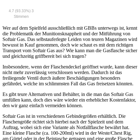
4.7
(93.33%)
3
Stimmen
Wer auf dem Spielfeld ausschließlich mit GBBs unterwegs ist, kennt
die Problematik der Munitionsknappheit und der Mitführung von
Softair Gas. Das selbstauferlegte Leiden von teuren Magazinen wird
bewusst in Kauf genommen, doch wie schaut es mit dem richtigen
Transport vom Softair Gas aus? Wie kann man die Gasflasche sicher
und gleichzeitig griffbereit bei sich tragen?
Insbesondere, wenn der Flaschendeckel geöffnet wurde, kann dieser
nicht mehr zuverlässig verschlossen werden. Dadurch ist das
freiliegende Ventil durch äußere Beschädigungen besonders
gefährdet, welche im schlimmsten Fall das Gas freisetzen könnten.
Es gibt teure Alternativen und Behälter, in die man das Softair Gas
umfüllen kann, doch dies wäre wieder ein erheblicher Kostenfaktor,
den wir ganz einfach vermeiden können.
Softair Gas ist in verschiedenen Gebindegrößen erhältlich. Die
Flaschengröße richtet sich hierbei nach der Spielzeit und dem
Auftrag, wobei sich eine Variante als Notfallflasche bewährt hat.
Eine kleine Flasche (ca. 100-200ml) wird in der Weste/Chest Rig,
am Gürtel oder in der Beintasche getragen und eine große Flasche