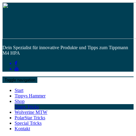
Dein Spezialist für innovative Produkte und Tipps zum Tippmann
M4 HPA
Toggle navigation
Start
Tippys Hammer
Shop
Tippy Tricks
Wolverine MTW
PolarStar Tricks
Special Tricks
Kontakt