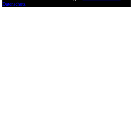
Datenschutz