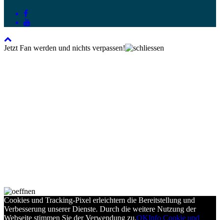
Jetzt Fan werden und nichts verpassen!
Cookies und Tracking-Pixel erleichtern die Bereitstellung und
Verbesserung unserer Dienste. Durch die weitere Nutzung der
Webseite stimmen Sie der Verwendung zu.
OK
Info Cookie und