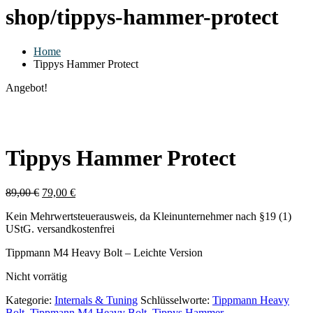
shop/tippys-hammer-protect
Home
Tippys Hammer Protect
Angebot!
Tippys Hammer Protect
89,00
€
79,00
€
Kein Mehrwertsteuerausweis, da Kleinunternehmer nach §19 (1)
UStG.
versandkostenfrei
Tippmann M4 Heavy Bolt – Leichte Version
Nicht vorrätig
Kategorie:
Internals & Tuning
Schlüsselworte:
Tippmann Heavy
Bolt
,
Tippmann M4 Heavy Bolt
,
Tippys Hammer