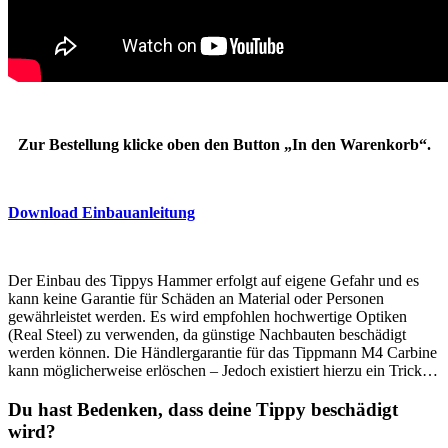
Zur Bestellung klicke oben den Button „In den Warenkorb“.
Download Einbauanleitung
Der Einbau des Tippys Hammer erfolgt auf eigene Gefahr und es
kann keine Garantie für Schäden an Material oder Personen
gewährleistet werden. Es wird empfohlen hochwertige Optiken
(Real Steel) zu verwenden, da günstige Nachbauten beschädigt
werden können. Die Händlergarantie für das Tippmann M4 Carbine
kann möglicherweise erlöschen – Jedoch existiert hierzu ein Trick…
Du hast Bedenken, dass deine Tippy beschädigt
wird?